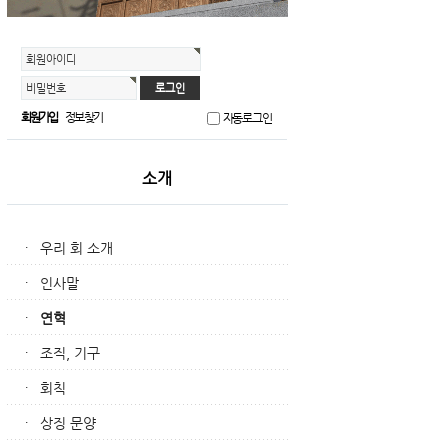
회원아이디
비밀번호
회원가입
정보찾기
자동로그인
소개
우리 회 소개
·
인사말
·
연혁
·
조직, 기구
·
회칙
·
상징 문양
·