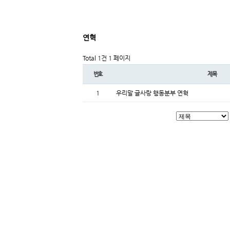
연혁
Total 1건
1 페이지
번호
제목
1
우리말 글사랑 행동분부 연혁