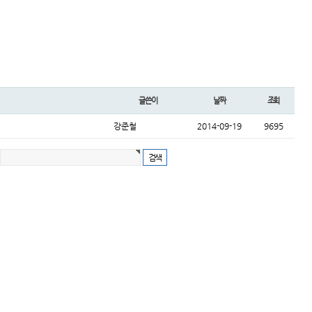
글쓴이
날짜
조회
강준철
2014-09-19
9695