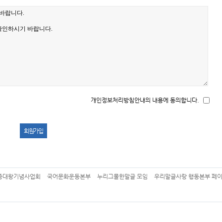
개인정보처리방침안내의 내용에 동의합니다.
종대왕기념사업회
국어문화운동본부
누리그물한말글 모임
우리말글사랑 행동본부 페