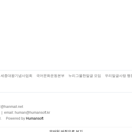
세종대왕기념사업회
국어문화운동본부
누리그물한말글 모임
우리말글사랑 행
2@hanmail.net
ail: human@humansoft.kr
ved. Powered by
Humansoft
모바일 버전으로 보기