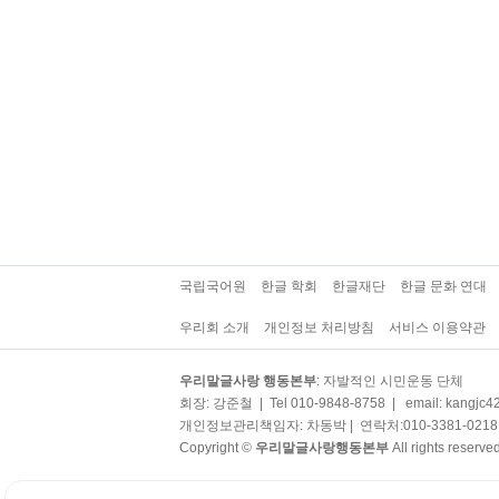
국립국어원
한글 학회
한글재단
한글 문화 연대
우리회 소개
개인정보 처리방침
서비스 이용약관
우리말글사랑 행동본부
: 자발적인 시민운동 단체
회장: 강준철 | Tel 010-9848-8758 | email: kangjc4
개인정보관리책임자: 차동박 | 연락처:010-3381-0218 | em
Copyright ©
우리말글사랑행동본부
All rights reser