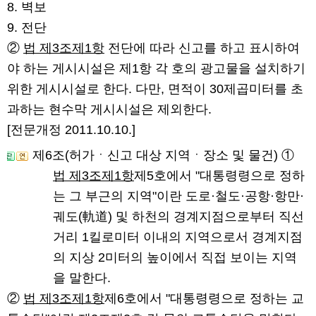
8. 벽보
9. 전단
②
법 제3조제1항
전단에 따라 신고를 하고 표시하여
야 하는 게시시설은 제1항 각 호의 광고물을 설치하기
위한 게시시설로 한다. 다만, 면적이 30제곱미터를 초
과하는 현수막 게시시설은 제외한다.
[전문개정 2011.10.10.]
제6조(허가ㆍ신고 대상 지역ㆍ장소 및 물건)
①
법 제3조제1항
제5호에서 "대통령령으로 정하
는 그 부근의 지역"이란 도로·철도·공항·항만·
궤도(軌道) 및 하천의 경계지점으로부터 직선
거리 1킬로미터 이내의 지역으로서 경계지점
의 지상 2미터의 높이에서 직접 보이는 지역
을 말한다.
②
법 제3조제1항
제6호에서 "대통령령으로 정하는 교