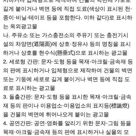
시하거나 입체형으로 제작하여 건물의 벽면에 가로로
길게 붙이거나 벽면 등에 직접 도료(색상이 표시된 천·
종이·비닐·테이프 등을 포함한다. 이하 같다)로 표시하
는 옥외광고물
나. 주유소 또는 가스충전소의 주유기 또는 충전기시
설의 차양면(遮陽面)에 상호·정유사 등의 명칭을 표시
하거나 상호를 현수식(懸垂式)으로 표시하는 광고물
2. 세로형 간판: 문자·도형 등을 목재·아크릴·금속재 등
의 판에 표시하거나 입체형으로 제작하여 건물의 벽면
또는 기둥에 세로로 길게 붙이거나 벽면 등에 직접 도
료로 표시하는 광고물
3. 돌출간판: 문자·도형 등을 표시한 목재·아크릴·금속
재 등의 판이나 이용업소·미용업소의 표지등(標識燈)
을 건물의 벽면에 튀어나오게 붙이는 광고물
4. 공연간판: 공연·영화를 알리기 위한 문자·그림 등을
목재·아크릴·금속재 등의 판에 표시하거나 실물의 모