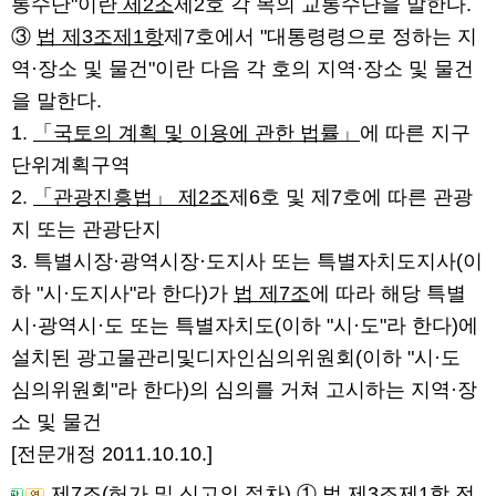
통수단"이란
제2조
제2호 각 목의 교통수단을 말한다.
③
법 제3조제1항
제7호에서 "대통령령으로 정하는 지
역·장소 및 물건"이란 다음 각 호의 지역·장소 및 물건
을 말한다.
1.
「국토의 계획 및 이용에 관한 법률」
에 따른 지구
단위계획구역
2.
「관광진흥법」 제2조
제6호 및 제7호에 따른 관광
지 또는 관광단지
3. 특별시장·광역시장·도지사 또는 특별자치도지사(이
하 "시·도지사"라 한다)가
법 제7조
에 따라 해당 특별
시·광역시·도 또는 특별자치도(이하 "시·도"라 한다)에
설치된 광고물관리및디자인심의위원회(이하 "시·도
심의위원회"라 한다)의 심의를 거쳐 고시하는 지역·장
소 및 물건
[전문개정 2011.10.10.]
제7조(허가 및 신고의 절차)
①
법 제3조제1항
전