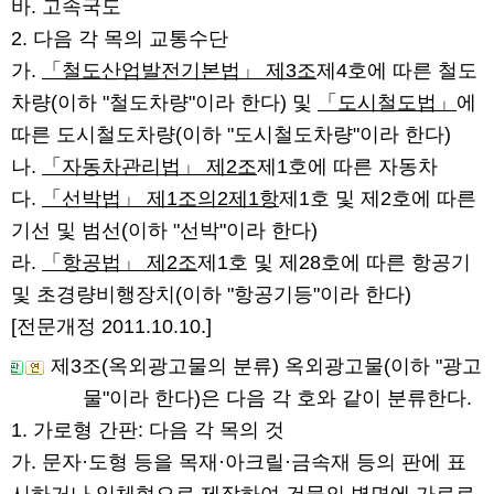
바. 고속국도
2. 다음 각 목의 교통수단
가.
「철도산업발전기본법」 제3조
제4호에 따른 철도
차량(이하 "철도차량"이라 한다) 및
「도시철도법」
에
따른 도시철도차량(이하 "도시철도차량"이라 한다)
나.
「자동차관리법」 제2조
제1호에 따른 자동차
다.
「선박법」 제1조의2제1항
제1호 및 제2호에 따른
기선 및 범선(이하 "선박"이라 한다)
라.
「항공법」 제2조
제1호 및 제28호에 따른 항공기
및 초경량비행장치(이하 "항공기등"이라 한다)
[전문개정 2011.10.10.]
제3조(옥외광고물의 분류)
옥외광고물(이하 "광고
물"이라 한다)은 다음 각 호와 같이 분류한다.
1. 가로형 간판: 다음 각 목의 것
가. 문자·도형 등을 목재·아크릴·금속재 등의 판에 표