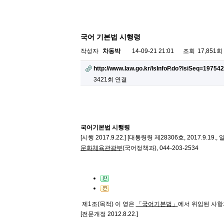
국어 기본법 시행령
작성자
차동박
14-09-21 21:01
조회
17,851회
http://www.law.go.kr/lsInfoP.do?lsiSeq=197
3421회 연결
국어기본법 시행령
[시행 2017.9.22.] [대통령령 제28306호, 2017.9.19.
문화체육관광부
(
국어정책과
), 044-203-2534
제1조(목적)
이 영은
「국어기본법」
에서 위임된 사항
[전문개정 2012.8.22.]