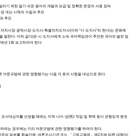
알리기 위한 알기 쉬운 용어의 개발과 보급 및 정확한 문장의 사용 장려
환경 개선 시책의 수립과 추진
립과 추진
별자치시장·광역시장·도지사·특별자치도지사(이하 "시·도지사"라 한다)는 문화체
 말한다. 이하 같다)은 시·도지사에게 소속 국어책임관이 추진한 국어의 발전 및
매년 1회 보고하여야 한다.
른 어문규범에 관한 영향평가는 다음 각 호의 사항을 대상으로 한다.
식
사대상자를 선정할 때에는 지역·나이·성(性)·직업 및 학력 등이 균형있게 분포
려는 경우에는 미리 어문규범에 관한 영향평가를 하여야 한다.
무의 일부를 학술단체, 여론조사기관 또는
「고등교육법」
제2조
에 따른 대학(이