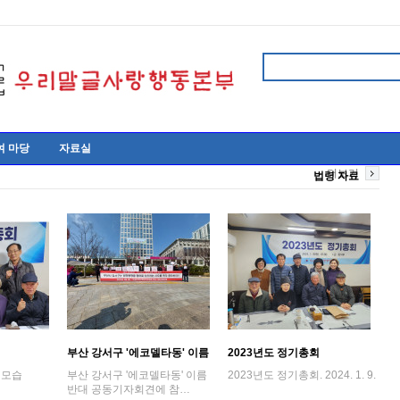
여 마당
자료실
더보기
법령 자료
부산 강서구 '에코델타동' 이름
2023년도 정기총회
반대 공동기자…
 모습
부산 강서구 '에코델타동' 이름
2023년도 정기총회. 2024. 1. 9.
반대 공동기자회견에 참…