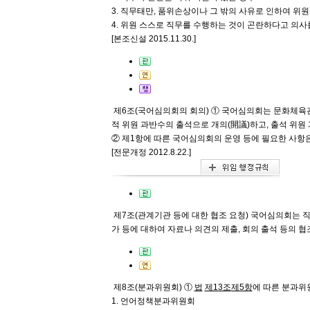
3. 직무태만, 품위손상이나 그 밖의 사유로 인하여 
4. 위원 스스로 직무를 수행하는 것이 곤란하다고 의사
[본조신설 2015.11.30.]
제6조(국어심의회의 회의)
① 국어심의회는 문화체육관
적 위원 과반수의 출석으로 개의(開議)하고, 출석 위원
② 제1항에 따른 국어심의회의 운영 등에 필요한 사항
[전문개정 2012.8.22.]
제7조(관계기관 등에 대한 협조 요청)
국어심의회는 직
가 등에 대하여 자료나 의견의 제출, 회의 출석 등의 협
제8조(분과위원회)
①
법
제13조
제5항
에 따른 분과위
1. 언어정책분과위원회