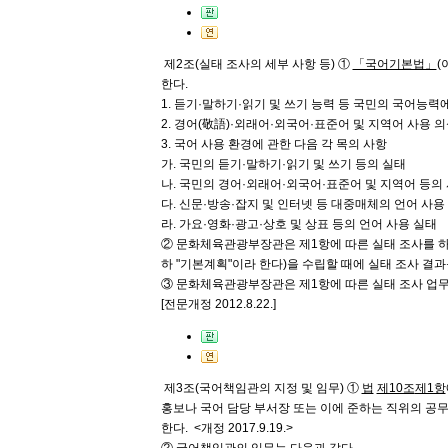
제2조(실태 조사의 세부 사항 등)
①
「국어기본법」
(
한다.
1. 듣기·말하기·읽기 및 쓰기 능력 등 국민의 국어능력
2. 경어(敬語)·외래어·외국어·표준어 및 지역어 사용 
3. 국어 사용 환경에 관한 다음 각 목의 사항
가. 국민의 듣기·말하기·읽기 및 쓰기 등의 실태
나. 국민의 경어·외래어·외국어·표준어 및 지역어 등의
다. 신문·방송·잡지 및 인터넷 등 대중매체의 언어 사용
라. 가요·영화·광고·상호 및 상표 등의 언어 사용 실태
② 문화체육관광부장관은 제1항에 따른 실태 조사를 하
하 "기본계획"이라 한다)을 수립할 때에 실태 조사 결
③ 문화체육관광부장관은 제1항에 따른 실태 조사 업무
[전문개정 2012.8.22.]
제3조(국어책임관의 지정 및 임무)
①
법
제10조
제1항
홍보나 국어 담당 부서장 또는 이에 준하는 직위의 
한다.
<개정 2017.9.19.>