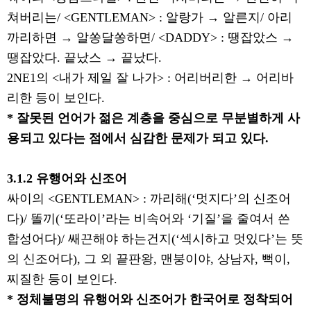
쳐버리는
/ <GENTLEMAN> :
알랑가
→
알른지
/
아리
까리하면
→
알쏭달쏭하면
/ <DADDY> :
땡잡았스
→
땡잡았다
.
끝났스
→
끝났다
.
2NE1
의
<
내가 제일 잘 나가
> :
어리버리한
→
어리바
리한 등이 보인다
.
*
잘못된 언어가 젊은 계층을 중심으로 무분별하게 사
용되고 있다는 점에서 심감한 문제가 되고 있다
.
3.1.2
유행어와 신조어
싸이의
<GENTLEMAN> :
까리해
(‘
멋지다
’
의 신조어
다
)/
똘끼
(‘
또라이
’
라는 비속어와
‘
기질
’
을 줄여서 쓴
합성어다
)/
쌔끈해야 하는건지
(‘
섹시하고 멋있다
’
는 뜻
의 신조어다
),
그 외 끝판왕
,
맨붕이야
,
상남자
,
뻑이
,
찌질한 등이 보인다
.
*
정체불명의 유행어와 신조어가 한국어로 정착되어