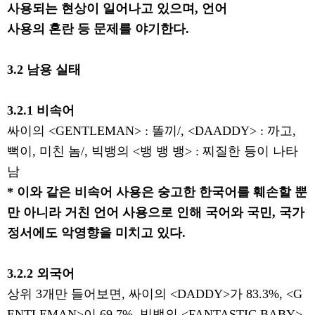
사용되는 현상이 일어나고 있으며
,
언어
사용의 혼란 등 문제를 야기한다
.
3.2
남용 실태
3.2.1
비속어
싸이의
<GENTLEMAN> :
똘끼
/, <DAADDY> :
까고
,
뻑이
,
미친 놈
/,
빅뱅의
<
뱅 뱅 뱅
> :
찌질한 등이 나타
남
*
이와 같은 비속어 사용은 숭고한 한국어를 훼손할 뿐
만 아니라 거친 언어 사용으로 인해 국어와 국민
,
국가
정서에도 악영향을 미치고 있다
.
3.2.2
외국어
상위
3
개만 들어보면
,
싸이의
<DADDY>
가
83.3%, <G
ENTLEMAN>
이
69.7%,
빅뱅의
<FANTASTIC BABY>