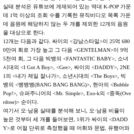
실태 분석은 유튜브에 게재되어 있는 역대
K-POP
가운
데
1
억 이상의 조회 수를 기록한 뮤직비디오 목록 가운
데 음원에 해당하지 않는 두 개를 제외한
12
개의 음원
을 대상으로 한다
.
12
개는 다음과 같다
.
싸이의
<
강남스타일
>
이
25
억
680
0
만여 회로 가장 높고 그 다음
<GENTELMAN>
이
9
억
5
천여 회
,
그 다음 빅뱅의
<FANTASTIC BABY>,
소녀
시대의
<I Got A Boy>, <Gee>,
싸이의
<DADDY>, 2NE
1
의
<
내가 제일 잘나가
>,
소년시대의
<The Boys>,
빅
뱅의
<
뱅뱅뱅
(BANG BANG BANG)>,
현아의
<Bubble
Pop!>,
슈퍼주니어의
<Mr. Simple>, Exo-k
의
<
중독
(Ove
rdose)>
순이다
.
여기서 오
·
남용 실태를 분석해 보니
,
오
·
남용 비율이
높은 것부터 세 개를 들어보면
, 1
위가 싸이의
<DADD
Y>
로 어절 단위로 측정했을 때 어휘와 문법
,
유행어와