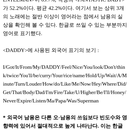
가
52.2%
이다
.
평균
42.2%
이다
.
여기서 보는 상위
3
개
의 노래에는 절반 이상이 영어라는 점에서 남용의 실
상을 확인해 볼 수 있다
.
한글로 쓰일 수 있는 부분까지
영어로 표기했다
.
<DADDY>
에 사용된 외국어 표기의 보기
:
I/Got/It/From/My/DADDY/Feel/Nice/You/look/Don't/thin
k/twice/You'll/be/curry/Your/rice/name/Hold/Up/Wait/A/M
inute/Turn/Louder/How/do/Like/Me/Now/Hey/Where/Did/
Get/That/Body/Dad/I'm/Fire/Take/U/Higher/Be/I'll/Honey/
Never/Expire/Listen/Ma/Papa/Was/Superman
*
외국어 남용은 다른 오
·
남용의 쓰임보다 빈도수와 영
향력에 있어서 절대적으로 높게 나타난다
.
이는 한글