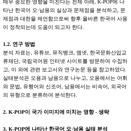
매우 중요한 영향을 미친다는 전제 아래
, K-POP
에 나
타난 한국어 오
·
남용의 실상과 문제점을 분석하고
,
문
제점과 대한을 제언함으로써 향후 올바른 한국어 사용
이 정착되는데 도움이 되고자 한다
.
1.2.
연구 방법
분석 자료는
,
유튜브
,
뮤직뱅크
,
엠넷
,
한국문화산업교
류재단
,
국립국어원 인터넷 사이트를 방문하여 수집하
고
,
이 외에 관련 보고서와 연구논문 등을 참고하였다
.
실태분석은 오용과 남용으로 나누고
,
오용에서는 어휘
와 문법
,
유행어와 신조어
,
남용에서는 비속어
,
외국어
의 유형으로 분류하여 분석한다
.
2. K-POP
이 국가 이미지에 미치는 영향
-
생략
3. K-POP
에 나타난 한국어 오
·
남용 실태 분석