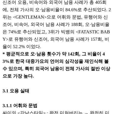
신조어 오용
,
비속어와 외국어 남용 사례가 총
405
회
에
,
전체 가사의 오
·
남용비율이
84.6%
로 추산되었다
. 2
위는
<GENTLEMAN>
으로 어휘와 문법
,
유행어와 신
조어
,
비속어
,
외국어 남용 사례가
188
회
,
오
·
남용비율
은
74%
로 추산되었고
, 3
위가 빅뱅의
<FATASTIC BAB
Y>
로 유행어와 신조어
,
외국어 남용 사례가
157
회
,
비
율이
52.2%
이었다
.
*
평균적으로 오
·
남용 횟수가 약
142
회
,
그 비율이
4
3%
로 한국 대중가요의 언어의 심각성을 재인식해 볼
수 있으며
,
특히 외국어 남용이 전체 가사의 절반 이상
으로 가장 높다
.
3.1
오용 실태
3.1.1
어휘와 문법
싸이의
<
강남스타일
> :
완전 미쳐버리는
→
완전히 미