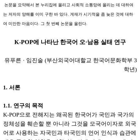
논문을 요약해서 본 누리집에 올리고 사회적 소통망에 올리는 데 대하여
는 저자의 양해를 이미 구한 바 있다. 게재가 시기적을 좀 늦은 것에 대하
여 미안한 마음이다. 그 첫 번쩨 논문을 올린다.
K-POP
에 나타난 한국어 오
·
남용 실태 연구
유푸른
·
임진술
(
부산외국어대할교 한국어문화학부
3
학년
)
1.
서론
1.1.
연구의 목적
K-POP
으로 전해지는 왜곡된 한국어가 국민과 국가의
정체성을 훼손할 뿐 아니라 그것을 모국어이자로 외국
어로 사용하는 자국민과 타국민의 언어 인식과 습관에