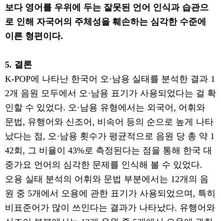
보다 영어를 우위에 두는 잘못된 언어 인식과 습관으
로 인해 자국어의 주체성을 훼손하는 심각한 수준에
이른 형편이다
.
5.
결론
K-POP
에 나타난 한국어 오
·
남용 실태를 분석한 결과
1
2
개 음원 모두에서 오
·
남용 표기가 사용되었다는 걸 확
인할 수 있었다
.
오
·
남용 유형에서는 외국어
,
어휘와
문법
,
유행어와 신조어
,
비속어 등의 순으로 높게 나타
났다는 점
,
오
·
남용 횟수가 평균적으로 음원 당 총 약
1
42
회
,
그 비율이
43%
로 측정된다는 점을 통해 한국 대
중가요 언어의 심각한 문제를 인식해 볼 수 있었다
.
오용 실태 분석의 어휘와 문법 부분에서는
12
개의 음
원 중
5
개에서 오용에 관한 표기가 사용되었으며
,
특히
비표준어가 많이 쓰인다는 결과가 나타났다
.
유행어와