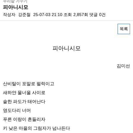
우리말 가꾸기
피아니시모
작성자
강준철
25-07-03 21:10
조회
2,857회
댓글
0건
목록
본문
피아니시모
김미선
산비탈이 포말로 펄럭이고
새하얀 물너울 사이로
숱한 파도가 태어난다
영도다리 너머
푸른 이랑이 흔들리자
키 낮은 마을의 그림자가 넘나든다