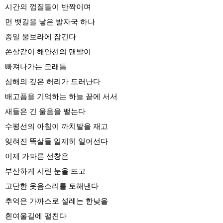
시간의 껍질들이 반짝이며
먼 뱃길을 낳은 발자국 하나
종일 물보라에 잠긴다
쏜살같이 해안선의 맨발이
빠져나가는 모래톱
심해의 깊은 허리가 드러난다
배고픔을 기억하는 하늘 끝에 서서
새들은 긴 울음을 뱉는다
수평선의 아침이 까치발을 재고
잊혀진 뚝살들 일제히 일어선다
이제 가파른 선창은
부산하게 시린 눈을 뜨고
고단한 웃음소리를 토해낸다
추억은 가까스로 설레는 한낮을
흰여울길에 펼친다