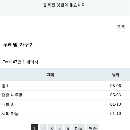
등록된 댓글이 없습니다.
목록
우리말 가꾸기
Total 47건
1 페이지
제목
날짜
망초
05-06
젊은 나무들
05-06
매화 8
01-10
시의 마음
01-10
1
2
3
4
5
다음
맨끝