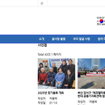
소개
글사랑 활동
우리 말글 사랑
참여 
사진첩
Total 43건
1 페이지
2025년 정기총회 개최
부산 강서구 '에코델타동
반대 공동기자회견에 참
작성자
차동박
작성자
차동박
작성일
01-14