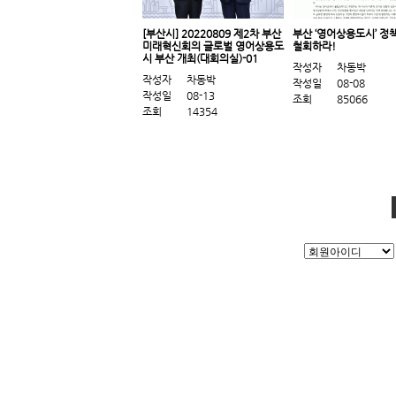
[부산시] 20220809 제2차 부산
부산 ‘영어상용도시’ 정
미래혁신회의 글로벌 영어상용도
철회하라!
시 부산 개최(대회의실)-01
작성자
차동박
작성자
차동박
작성일
08-08
작성일
08-13
조회
85066
조회
14354