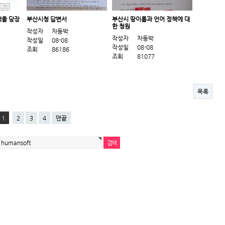
책을 당장
부산시청 답변서
부산시 땅이름과 언어 정책에 대
한 청원
작성자
차동박
작성자
차동박
작성일
08-08
작성일
08-08
조회
86186
조회
81077
목록
1
2
3
4
맨끝