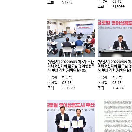
작성일
03-12
조회
54727
조회
298099
[부산시] 20220809 제2차 부산
[부산시] 20220809 
미래혁신회의 글로벌 영어상용도
미래혁신회의 글로벌 
시 부산 개최(대회의실)-05
시 부산 개최(대회의실)-
작성자
차동박
작성자
차동박
작성일
08-13
작성일
08-13
조회
221029
조회
154382