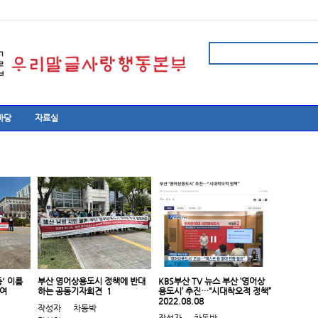
마당
자료실
' 이름
부산 영어상용도시 정책에 반대
KBS부산 TV 뉴스 부산 ‘영어상
여
하는 공동기자회견
1
용도시’ 추진…“시대착오적 정책”
2022.08.08
작성자
차동박